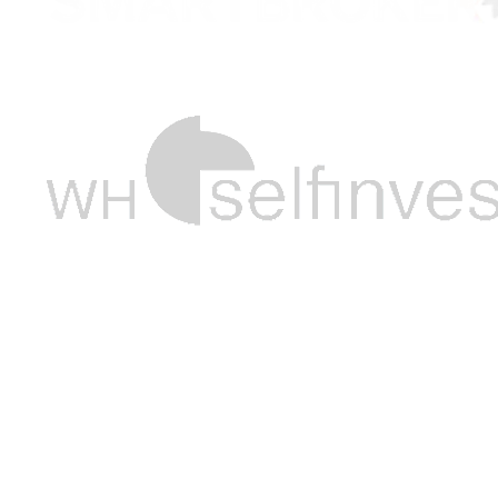
Warum Quant4you wählen
Top-Performance
Traden Sie quantitative Handelssysteme, die sonst
institutionellen Anlegern vorbehalten sind. Steigen Sie
auf in den Kreis der System-Trader und agieren Sie mit
klarem statistischem Vorteil auf Ihrer Seite.