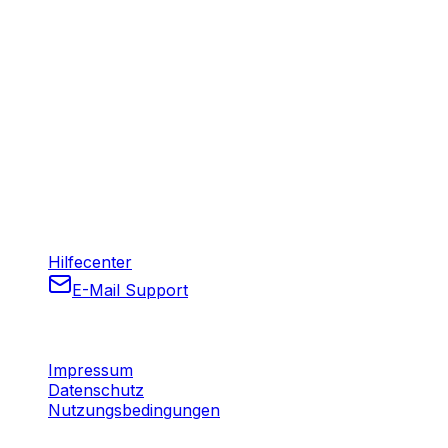
Quantopion GmbH
Löwenburg 1
40668 Meerbusch
Deutschland
Über Uns
Fortschrittliche quantitative Lösungen für moderne
Finanzen. Transformieren Sie Ihre Anlagestrategien mit
modernsten Algorithmen und KI-gestützten Einblicken.
Kontakt und Support
Hilfecenter
E-Mail Support
Rechtliches
Impressum
Datenschutz
Nutzungsbedingungen
© 2026 Quant4you. Alle Rechte vorbehalten.