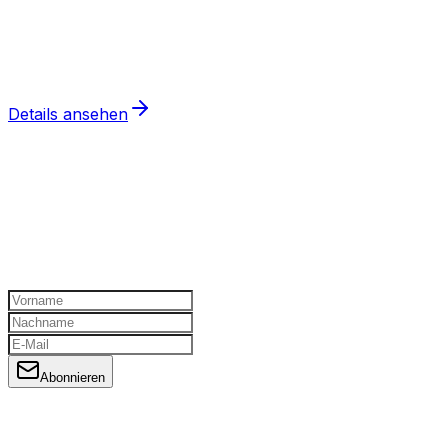
Unsere Research Tools sind Analyse-Tools für
Eigenhändler, die neben dem eigenen Research eine
quantitative Bewertung suchen. Mit Stock Manager Pro
und ETF Manager Pro treffen Sie Ihre eigenen Entry-
und Exit-Entscheidungen.
Details ansehen
Immer informiert
Abonnieren Sie unseren Newsletter
Erhalten Sie exklusive Marktanalysen, brandaktuelle
Insights und sonstige Neu-Entwicklungen von
Quant4you.
Abonnieren
Kein Spam, niemals
Jederzeit abbestellen