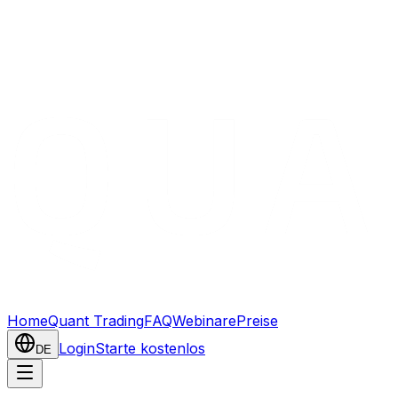
Home
Quant Trading
FAQ
Webinare
Preise
Login
Starte kostenlos
DE
KI-basiertes Trading