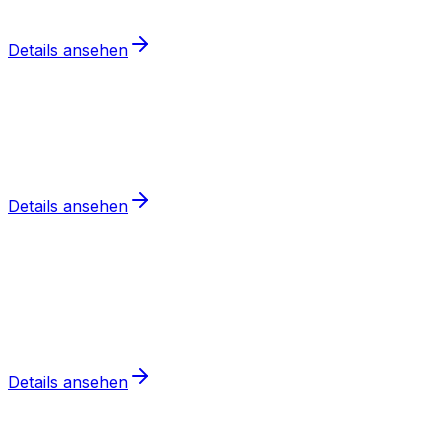
gegenüber dem Benchmark-Index bei fast gleichem
Risikoprofil führt.
Details ansehen
Balanciert
Quant-Strategie
ARROW Strategien
ARROW analysiert Aktien, generiert viele Signale und
hat dabei ein ausgewogenes Handelsprofil.
Details ansehen
Defensiv
Quant-Strategie
SOLID Strategien
SOLID analysiert Aktien, bedient dabei ein eher
defensives Handelsprofil und zielt darauf ab, geringere
Schwankungen im Depot zu sehen.
Details ansehen
Offensiv