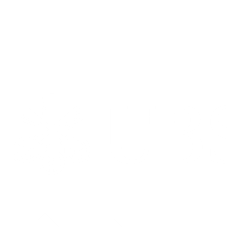
-8.2%
Maximale Drawdown
Unsere Partner
Wir kooperieren mit zahlreichen Partnern aus der
Finanzindustrie.